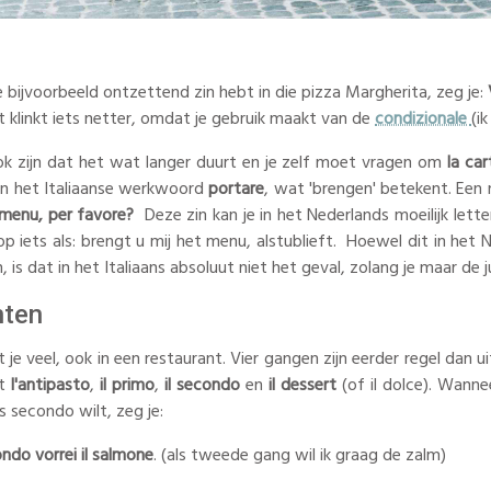
 bijvoorbeeld ontzettend zin hebt in die pizza Margherita, zeg je:
t klinkt iets netter, omdat je gebruik maakt van de
condizionale
(i
k zijn dat het wat langer duurt en je zelf moet vragen om
la car
an het Italiaanse werkwoord
portare
, wat 'brengen' betekent. Een 
l menu, per favore?
Deze zin kan je in het Nederlands moeilijk lette
p iets als: brengt u mij het menu, alstublieft. Hoewel dit in het
 is dat in het Italiaans absoluut niet het geval, zolang je maar de 
hten
et je veel, ook in een restaurant. Vier gangen zijn eerder regel dan 
it
l'antipasto
,
il primo
,
il secondo
en
il dessert
(of il dolce). Wanne
s secondo wilt, zeg je:
do vorrei il salmone
. (als tweede gang wil ik graag de zalm)