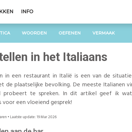
EKKEN
INFO
TICA
WOORDEN
OEFENEN
VERMAAK
ellen in het Italiaans
n in een restaurant in Italië is een van de situati
 de plaatselijke bevolking. De meeste Italianen vin
l probeert te spreken. In dit artikel geef ik w
s voor een vloeiend gesprek!
aren
• Laatste update:
19 Mar 2026
len aan de bar