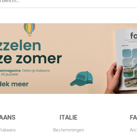
IAANS
ITALIE
FA
taliaans
Bestemmingen
Arc