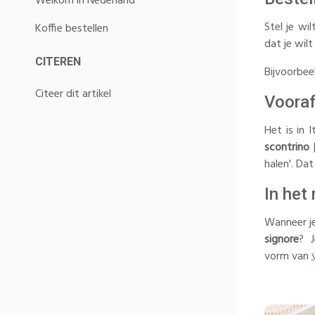
Welkom in Nederland
Stel je wi
Koffie bestellen
dat je wil
CITEREN
Bijvoorbe
Citeer dit artikel
Vooraf
Het is in 
scontrino
[
halen'. Dat
In het
Wanneer je
signore
? J
vorm van