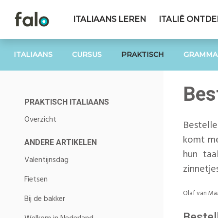
ITALIAANS LEREN
ITALIË ONTD
ITALIAANS
CURSUS
PRAKTISCH
GRAMMA
Best
PRAKTISCH ITALIAANS
Overzicht
Bestelle
komt met
ANDERE ARTIKELEN
hun taa
Valentijnsdag
zinnetje
Fietsen
Olaf van Ma
Bij de bakker
Bestel