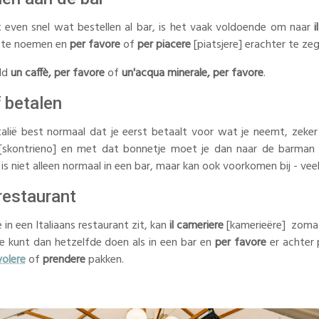
lt even snel wat bestellen al bar, is het vaak voldoende om naar
i
t te noemen en
per favore
of
per piacere
[piatsjere] erachter te ze
eld
un caffè, per favore
of
un'acqua minerale, per favore
.
 betalen
Italië best normaal dat je eerst betaalt voor wat je neemt, zeker
skontrieno] en met dat bonnetje moet je dan naar de barman g
 is niet alleen normaal in een bar, maar kan ook voorkomen bij - veela
 restaurant
 in een Italiaans restaurant zit, kan
il cameriere
[kamerieëre] zomaa
e kunt dan hetzelfde doen als in een bar en
per favore
er achter 
volere
of
prendere
pakken.