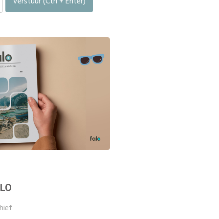
Verstuur (Ctrl + Enter)
LO
hief