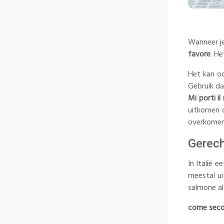
Wanneer je
favore
. He
Het kan oo
Gebruik d
Mi porti i
uitkomen o
overkomen,
Gerec
In Italië e
meestal u
salmone al
come secon