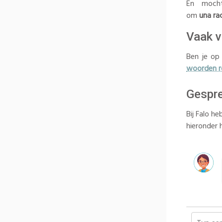
En moch
om
una
ra
Vaak 
Ben je op 
woorden ro
Gespr
Bij Falo he
hieronder 