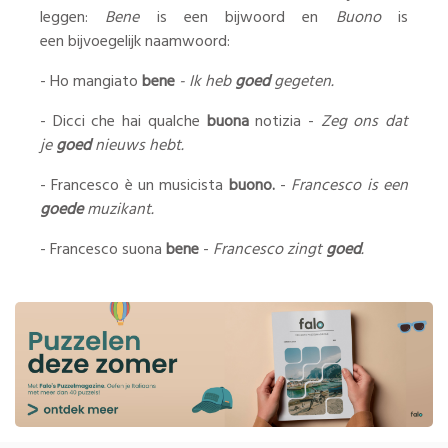
leggen:
Bene
is een bijwoord en
Buono
is
een bijvoegelijk naamwoord:
- Ho mangiato
bene
- Ik heb
goed
gegeten.
- Dicci che hai qualche
buona
notizia -
Zeg ons dat
je
goed
nieuws hebt.
- Francesco è un musicista
buono.
-
Francesco is een
goede
muzikant.
- Francesco suona
bene
-
Francesco zingt
goed
.