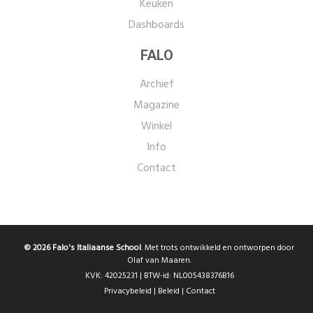
Keuken
Dashboards
FALO
Archief
Magazine
Winkel
Info
Contact
© 2026 Falo's Italiaanse School
. Met trots ontwikkeld en ontworpen door
Olaf van Maaren.
KVK: 42025231 | BTW-id: NL005438376B16
Privacybeleid
|
Beleid
|
Contact