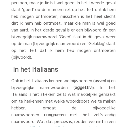
persoon, maar je fietst wel goed. In het tweede geval
slaat 'goed' op de man en niet op het feit dat ik hem
heb mogen ontmoeten; misschien is het heel slecht
dat ik hem heb ontmoet, maar die man is wel goed
van aard. In het derde geval is er een bijwoord én een
bijvoegelijk naamwoord. 'Goed' slaat in dit geval weer
op de man (bijvoegelijk naamwoord) en 'Gelukkig' slaat
op het feit dat ik hem heb mogen ontmoeten
(bijwoord).
In het Italiaans
Ook in het Italiaans kennen we bijwoorden (
avverbi
) en
bijvoegelijke naamwoorden (
aggettivi
). In het
Italiaans is het stiekem zelfs wat makkelijker gemaakt
om te herkennen met welke woordsoort we te maken
hebben, omdat de bijvoegelijke
naamwoorden
congrueren
met het zelfstandig
naamwoord. Wat dat precies is, redden we niet in een