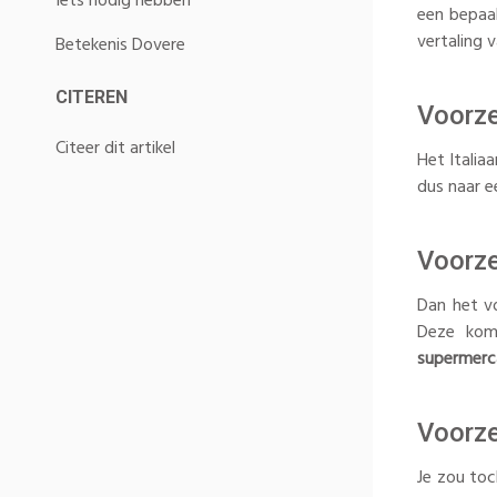
Iets nodig hebben
een bepaal
vertaling v
Betekenis Dovere
CITEREN
Voorze
Citeer dit artikel
Het Italia
dus naar e
Voorze
Dan het vo
Deze kom
supermerc
Voorzet
Je zou toc