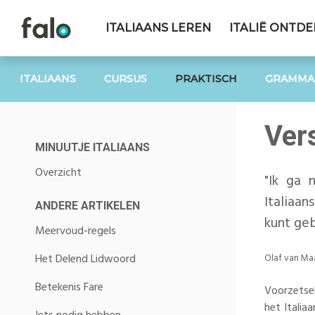
ITALIAANS LEREN
ITALIË ONTD
ITALIAANS
CURSUS
PRAKTISCH
GRAMMA
Ver
MINUUTJE ITALIAANS
Overzicht
"Ik ga 
Italiaan
ANDERE ARTIKELEN
kunt geb
Meervoud-regels
Het Delend Lidwoord
Olaf van Ma
Betekenis Fare
Voorzetsels
het Italia