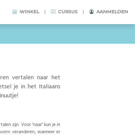
|
|
WINKEL
CURSUS
AANMELDEN
eren vertalen naar het
sel je in het Italiaans
inuutje!
len zijn. Voor 'naar' kun je in
n vorm veranderen, wanneer er