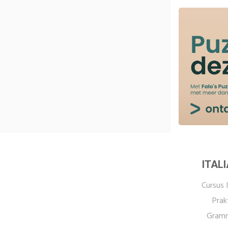
ITAL
Cursus I
Prak
Gramm