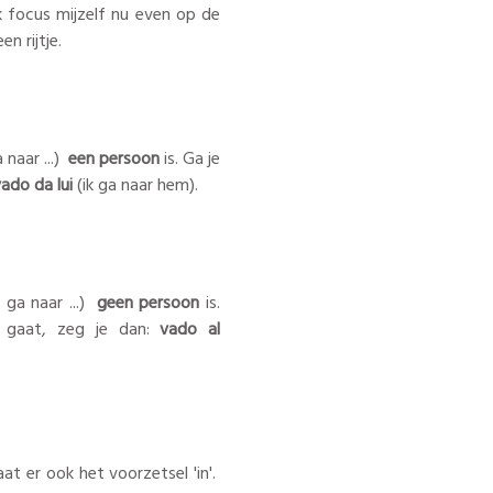
Ik focus mijzelf nu even op de
n rijtje.
 naar ...)
een persoon
is. Ga je
ado da lui
(ik ga naar hem).
 ga naar ...)
geen persoon
is.
 gaat, zeg je dan:
vado al
t er ook het voorzetsel 'in'.