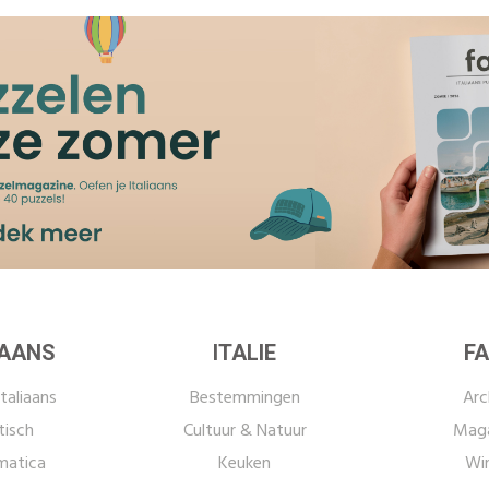
IAANS
ITALIE
FA
taliaans
Bestemmingen
Arc
tisch
Cultuur & Natuur
Maga
atica
Keuken
Win