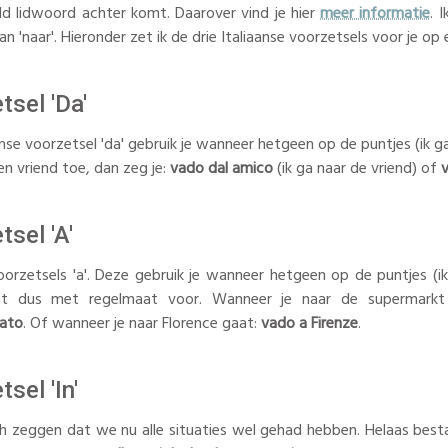
d lidwoord achter komt. Daarover vind je hier
meer informatie
. 
an 'naar'. Hieronder zet ik de drie Italiaanse voorzetsels voor je op ee
tsel 'Da'
anse voorzetsel 'da' gebruik je wanneer hetgeen op de puntjes (ik ga
en vriend toe, dan zeg je:
vado dal amico
(ik ga naar de vriend) of
v
tsel 'A'
orzetsels 'a'. Deze gebruik je wanneer hetgeen op de puntjes (ik
t dus met regelmaat voor. Wanneer je naar de supermarkt
ato
. Of wanneer je naar Florence gaat:
vado a Firenze
.
sel 'In'
h zeggen dat we nu alle situaties wel gehad hebben. Helaas bestaa