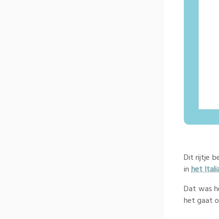
Dit rijtje
in
het Ital
Dat was he
het gaat o