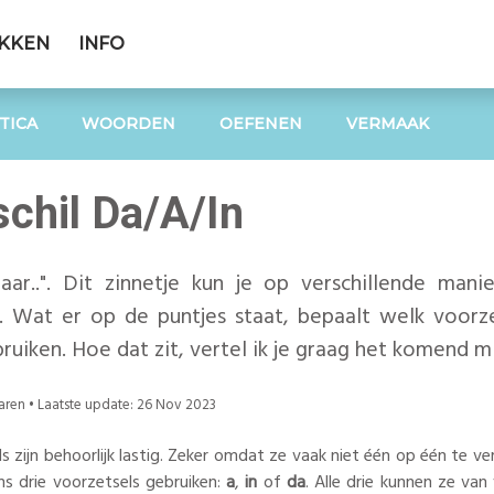
EKKEN
INFO
TICA
WOORDEN
OEFENEN
VERMAAK
schil Da/A/In
naar..". Dit zinnetje kun je op verschillende mani
s. Wat er op de puntjes staat, bepaalt welk voorzet
ruiken. Hoe dat zit, vertel ik je graag het komend m
aren
• Laatste update:
26 Nov 2023
 zijn behoorlijk lastig. Zeker omdat ze vaak niet één op één te verta
ans drie voorzetsels gebruiken:
a
,
in
of
da
. Alle drie kunnen ze va