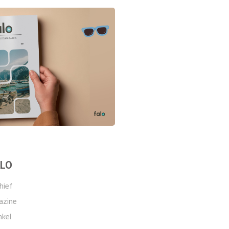
LO
hief
zine
kel