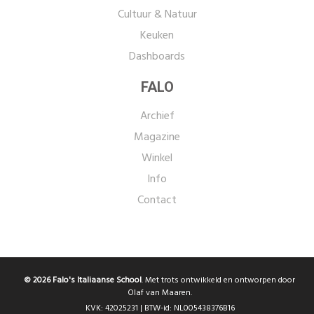
Cultuur & Natuur
Keuken
Dashboards
FALO
Archief
Magazine
Winkel
Info
Contact
© 2026 Falo's Italiaanse School
. Met trots ontwikkeld en ontworpen door
Olaf van Maaren.
KVK: 42025231 | BTW-id: NL005438376B16