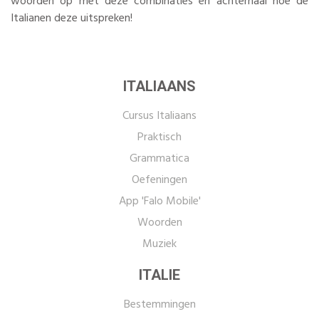
woorden op met deze combinaties en achterhaal hoe de
Italianen deze uitspreken!
ITALIAANS
Cursus Italiaans
Praktisch
Grammatica
Oefeningen
App 'Falo Mobile'
Woorden
Muziek
ITALIE
Bestemmingen