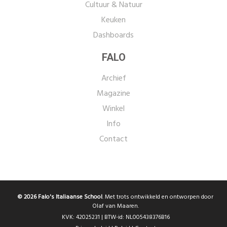
Cultuur & Natuur
Keuken
Dashboards
FALO
Archief
Magazine
Winkel
Info
Contact
© 2026 Falo's Italiaanse School
. Met trots ontwikkeld en ontworpen door
Olaf van Maaren.
KVK: 42025231 | BTW-id: NL005438376B16