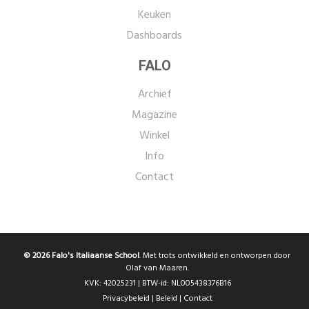
Keuken
Dashboards
FALO
Archief
Magazine
Winkel
Info
Contact
© 2026 Falo's Italiaanse School
. Met trots ontwikkeld en ontworpen door
Olaf van Maaren.
KVK: 42025231 | BTW-id: NL005438376B16
Privacybeleid
|
Beleid
|
Contact