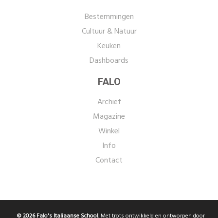
Bestemmingen
Cultuur & Natuur
Keuken
Dashboards
FALO
Archief
Magazine
Winkel
Info
Contact
© 2026 Falo's Italiaanse School
. Met trots ontwikkeld en ontworpen door