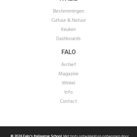
Bestemmingen
Cultuur & Natuur
Keuken
Dashboards
FALO
Archief
Magazine
Winkel
Info
Contact
© 2026 Falo's Italiaanse School
. Met trots ontwikkeld en ontworpen door