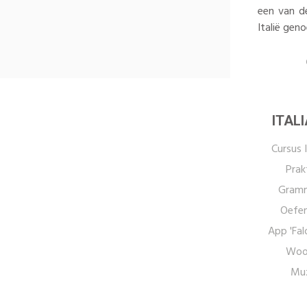
een van d
Italië geno
ITAL
Cursus I
Prak
Gramm
Oefen
App 'Fal
Woo
Muz