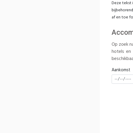
Deze tekst 
bijbehorend
af en toe f
Accom
Op zoek na
hotels en
beschikbaar
Aankomst