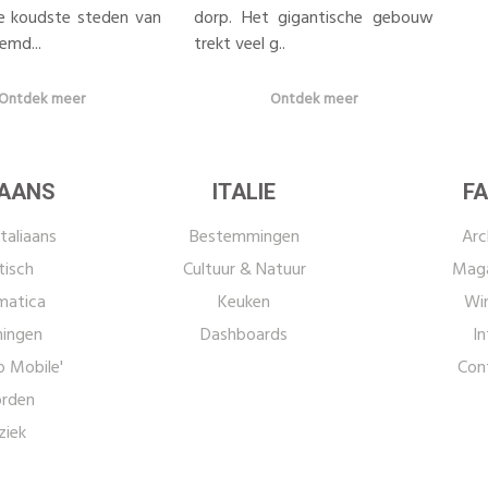
e koudste steden van
dorp. Het gigantische gebouw
emd...
trekt veel g..
Ontdek meer
Ontdek meer
IAANS
ITALIE
FA
taliaans
Bestemmingen
Arc
tisch
Cultuur & Natuur
Maga
atica
Keuken
Win
ingen
Dashboards
In
o Mobile'
Con
rden
iek