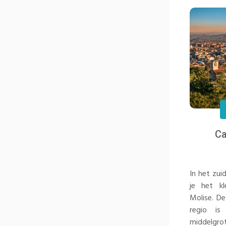
C
In het zui
je het kl
Molise. D
regio is
middelgr