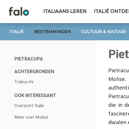
ITALIAANS LEREN
ITALIË ONTD
ITALIË
BESTEMMINGEN
CULTUUR & NATUUR
Pie
PIETRACUPA
Pietrac
ACHTERGRONDEN
Molise.
Trabucchi
authenti
Pietracu
OOK INTERESSANT
die in 
Overzicht Italië
fascine
Meer over Molise
dwalen e