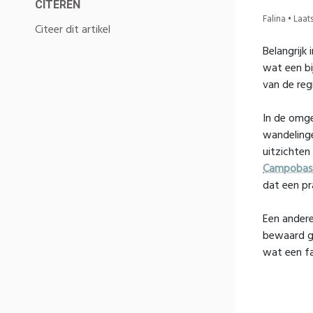
CITEREN
Falina • Laa
Citeer dit artikel
Belangrijk
wat een bi
van de reg
In de omge
wandelinge
uitzichten
Campobas
dat een pr
Een andere
bewaard ge
wat een fa