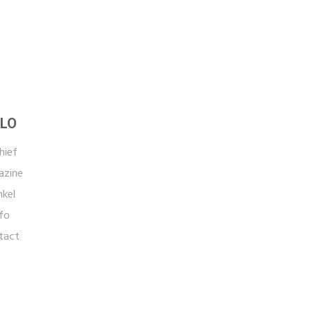
LO
hief
zine
kel
fo
tact