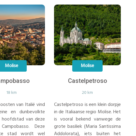
Molise
Molise
ampobasso
Castelpetroso
18 km
20 km
doosten van Italië vind
Castelpetroso is een klein dorpje
eine en dunbevolkte
in de Italiaanse regio Molise. Het
e hoofdstad van deze
is vooral bekend vanwege de
 Campobasso. Deze
grote basiliek (Maria Santissima
ote stad wordt wel
Addolorata), iets buiten het