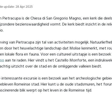
tste update: 28 Apr 2025
 in Pietracupa is de Chiesa di San Gregorio Magno, een kerk die deel
jzondere bezienswaardigheid vormt. De kerk biedt inzicht in de relig
io.
ving van Pietracupa zijn tal van activiteiten mogelijk. Natuurlief
n door het heuvelachtige landschap dat Molise kenmerkt, met rout
 en lokale flora en fauna. Voor een cultureel uitstapje is een bezoe
so
aan te raden. Hier vindt u het Castello Monforte, een indrukw
achtig uitzicht over de stad en de omliggende valleien biedt.
 interessante excursie is een bezoek aan het archeologische gebi
bleven Romeinse stad. Hier kunt u de oude stadsmuren, het forum
scinerende blik werpt op het leven in de Romeinse tijd.