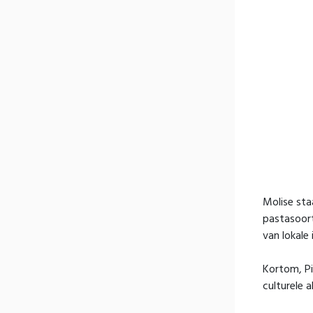
Molise staa
pastasoort
van lokale 
Kortom, Pi
culturele a