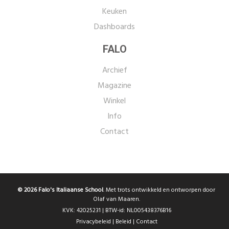
Keuken
Dashboards
FALO
Archief
Magazine
Winkel
Info
Contact
© 2026 Falo's Italiaanse School
. Met trots ontwikkeld en ontworpen door
Olaf van Maaren.
KVK: 42025231 | BTW-id: NL005438376B16
Privacybeleid
|
Beleid
|
Contact