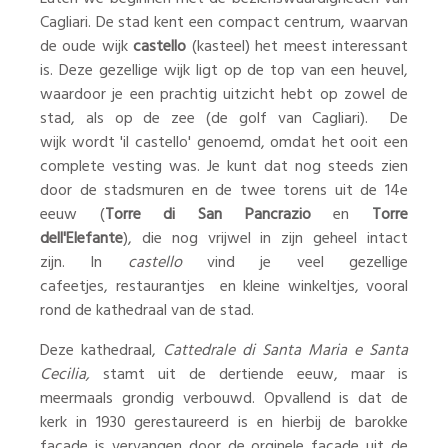
Cagliari. De stad kent een compact centrum, waarvan
de oude wijk
castello
(kasteel) het meest interessant
is. Deze gezellige wijk ligt op de top van een heuvel,
waardoor je een prachtig uitzicht hebt op zowel de
stad, als op de zee (de golf van Cagliari). De
wijk wordt 'il castello' genoemd, omdat het ooit een
complete vesting was. Je kunt dat nog steeds zien
door de stadsmuren en de twee torens uit de 14e
eeuw (
Torre di San Pancrazio
en
Torre
dell'Elefante
), die nog vrijwel in zijn geheel intact
zijn. In
castello
vind je veel gezellige
cafeetjes, restaurantjes en kleine winkeltjes, vooral
rond de kathedraal van de stad.
Deze kathedraal,
Cattedrale di Santa Maria e Santa
Cecilia,
stamt uit de dertiende eeuw, maar is
meermaals grondig verbouwd. Opvallend is dat de
kerk in 1930 gerestaureerd is en hierbij de barokke
facade is vervangen door de orginele facade uit de