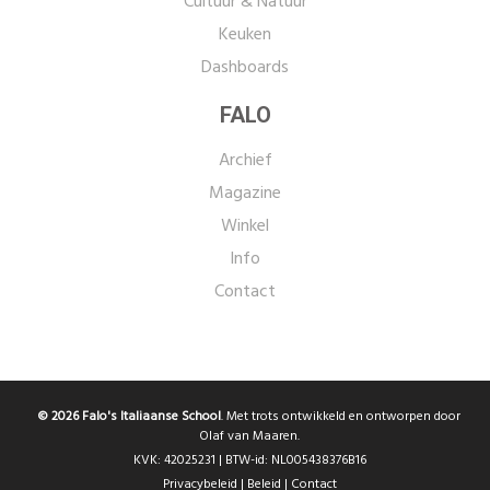
Cultuur & Natuur
Keuken
Dashboards
FALO
Archief
Magazine
Winkel
Info
Contact
© 2026 Falo's Italiaanse School
. Met trots ontwikkeld en ontworpen door
Olaf van Maaren.
KVK: 42025231 | BTW-id: NL005438376B16
Privacybeleid
|
Beleid
|
Contact