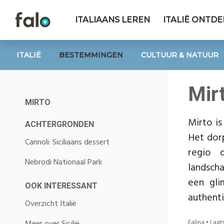
ITALIAANS LEREN
ITALIË ONTD
ITALIË
BESTEMMINGEN
CULTUUR & NATUUR
Mir
MIRTO
Mirto is
ACHTERGRONDEN
Het dorp
Cannoli: Siciliaans dessert
regio 
Nebrodi Nationaal Park
landscha
een gli
OOK INTERESSANT
authenti
Overzicht Italië
Falina • Laa