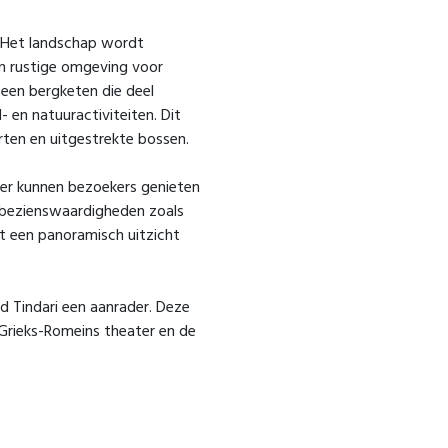
. Het landschap wordt
en rustige omgeving voor
 een bergketen die deel
 en natuuractiviteiten. Dit
rten en uitgestrekte bossen.
ier kunnen bezoekers genieten
e bezienswaardigheden zoals
t een panoramisch uitzicht
ad Tindari een aanrader. Deze
 Grieks-Romeins theater en de