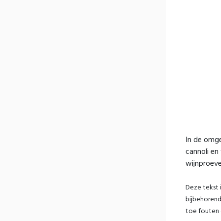
In de omge
cannoli en
wijnproever
Deze tekst 
bijbehorende
toe fouten 