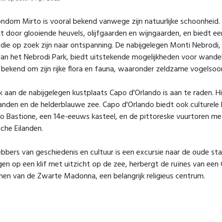
ondom Mirto is vooral bekend vanwege zijn natuurlijke schoonheid
 door glooiende heuvels, olijfgaarden en wijngaarden, en biedt e
die op zoek zijn naar ontspanning. De nabijgelegen Monti Nebrodi,
an het Nebrodi Park, biedt uitstekende mogelijkheden voor wandel-
 bekend om zijn rijke flora en fauna, waaronder zeldzame vogelsoo
 aan de nabijgelegen kustplaats Capo d'Orlando is aan te raden. H
anden en de helderblauwe zee. Capo d'Orlando biedt ook culturel
lo Bastione, een 14e-eeuws kasteel, en de pittoreske vuurtoren me
sche Eilanden.
ebbers van geschiedenis en cultuur is een excursie naar de oude st
gen op een klif met uitzicht op de zee, herbergt de ruïnes van een
en van de Zwarte Madonna, een belangrijk religieus centrum.