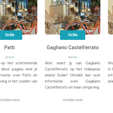
Sicilia
Sicilia
Patti
Gagliano Castelferrato
20 km
46 km
t op het schitterende
Wat weet jij van Gagliano
Wat
p deze pagina vind je
Castelferrato op het Italiaanse
in 
rmatie over Patti en
eiland Sicilië? Ontdek hier wat
in
ing in het zuiden van
informatie over Gagliano
pla
Castelferrato en haar omgeving.
Ontdek meer
Ontdek meer