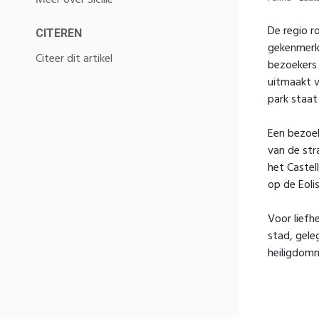
Meer over Sicilië
De regio r
CITEREN
gekenmerkt
Citeer dit artikel
bezoekers 
uitmaakt v
park staat
Een bezoek
van de str
het Castel
op de Eoli
Voor liefh
stad, gele
heiligdomm