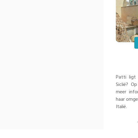
Patti lig
Siclië? O
meer info
haar omgev
Italië.