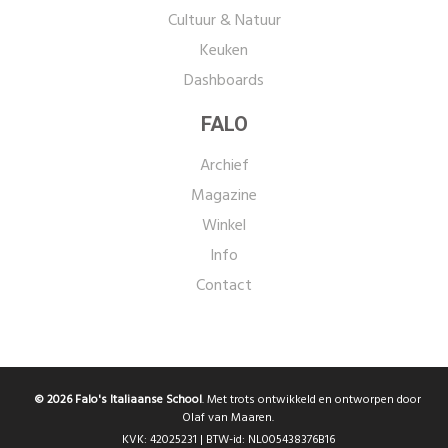
Cultuur & Natuur
Keuken
Dashboards
FALO
Archief
Magazine
Winkel
Info
Contact
© 2026 Falo's Italiaanse School
. Met trots ontwikkeld en ontworpen door
Olaf van Maaren.
KVK: 42025231 | BTW-id: NL005438376B16