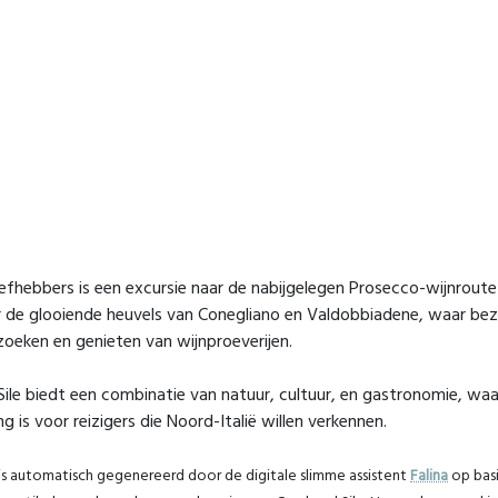
iefhebbers is een excursie naar de nabijgelegen Prosecco-wijnrout
 de glooiende heuvels van Conegliano en Valdobbiadene, waar bez
oeken en genieten van wijnproeverijen.
 Sile biedt een combinatie van natuur, cultuur, en gastronomie, wa
 is voor reizigers die Noord-Italië willen verkennen.
is automatisch gegenereerd door de digitale slimme assistent
Falina
op basi