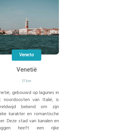
Veneto
Venetië
17 km
netië, gebouwd op lagunes in
t noordoosten van Italië, is
reldwijd bekend om zijn
ieke karakter en romantische
eer. Deze stad van kanalen en
uggen heeft een rijke