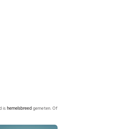
d is
hemelsbreed
gemeten. Of