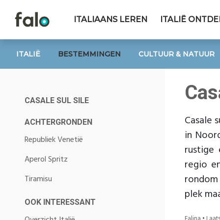
ITALIAANS LEREN
ITALIË ONTD
ITALIË
BESTEMMINGEN
CULTUUR & NATUUR
Cas
CASALE SUL SILE
Casale s
ACHTERGRONDEN
in Noord
Republiek Venetië
rustige 
Aperol Spritz
regio e
rondom d
Tiramisu
plek maa
OOK INTERESSANT
Falina • Laa