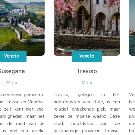
Veneto
Veneto
Susegana
Treviso
29 km
10 km
s een kleine gemeente
Treviso, gelegen in het
Ve
an Treviso en Venetië.
noordoosten van Italië, is een
he
e zelf kent niet veel
relatief onbekende plek, maar
we
ardigheden, maar het
zeker de moeite waard. Deze
un
aan de rand van de
stad, hoofdstad van de
sf
 is wel een unieke
gelijknamige provincie Treviso,
br