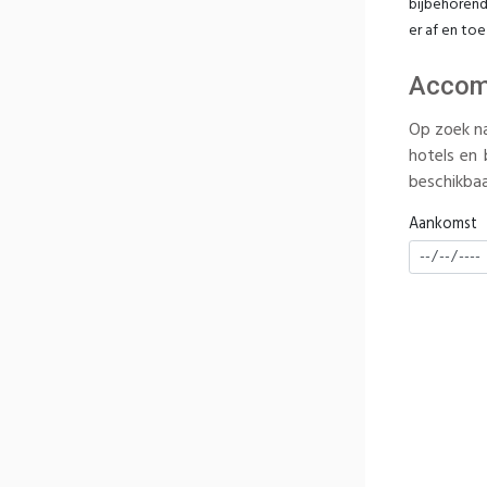
bijbehorende
er af en to
Accomm
Op zoek na
hotels en 
beschikbaar
Aankomst