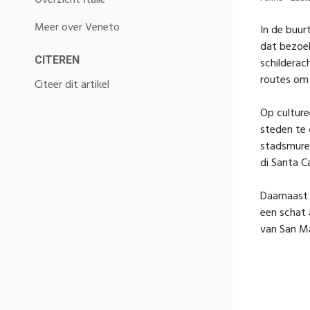
Overzicht Italië
Meer over Veneto
In de buur
dat bezoek
CITEREN
schilderac
routes om 
Citeer dit artikel
Op culture
steden te
stadsmuren
di Santa C
Daarnaast 
een schat 
van San Ma