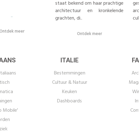
staat bekend om haar prachtige
ge
architectuur en kronkelende
ar
..
grachten, di..
cul
Ontdek meer
Ontdek meer
IAANS
ITALIE
FA
taliaans
Bestemmingen
Arc
tisch
Cultuur & Natuur
Maga
atica
Keuken
Win
ingen
Dashboards
In
o Mobile'
Con
rden
iek