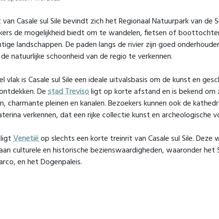
t van Casale sul Sile bevindt zich het Regionaal Natuurpark van de 
ers de mogelijkheid biedt om te wandelen, fietsen of boottocht
htige landschappen. De paden langs de rivier zijn goed onderhouden
de natuurlijke schoonheid van de regio te verkennen.
el vlak is Casale sul Sile een ideale uitvalsbasis om de kunst en ges
 ontdekken. De
stad Treviso
ligt op korte afstand en is bekend om
, charmante pleinen en kanalen. Bezoekers kunnen ook de kathedr
aterina verkennen, dat een rijke collectie kunst en archeologische 
ligt
Venetië
op slechts een korte treinrit van Casale sul Sile. Dez
aan culturele en historische bezienswaardigheden, waaronder het S
rco, en het Dogenpaleis.