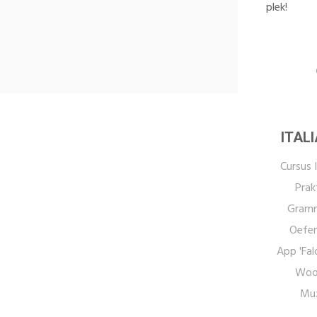
plek!
ITAL
Cursus I
Prak
Gramm
Oefen
App 'Fal
Woo
Muz