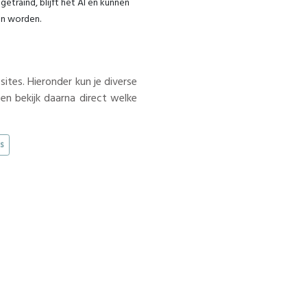
etraind, blijft het AI en kunnen
an worden.
tes. Hieronder kun je diverse
en bekijk daarna direct welke
s