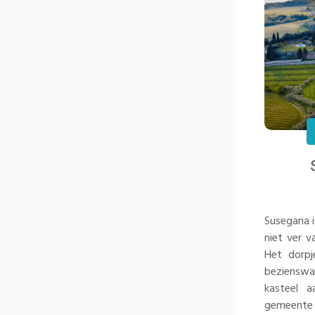
Susegana i
niet ver v
Het dorpj
bezienswa
kasteel 
gemeente