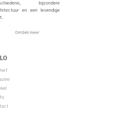
schiedenis, bijzondere
chitectuur en een levendige
t..
Ontdek meer
LO
hief
zine
kel
fo
tact