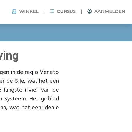
|
|
WINKEL
CURSUS
AANMELDEN
ving
legen in de regio Veneto
ier de Sile, wat het een
e langste rivier van de
ecosysteem. Het gebied
una, wat het een ideale