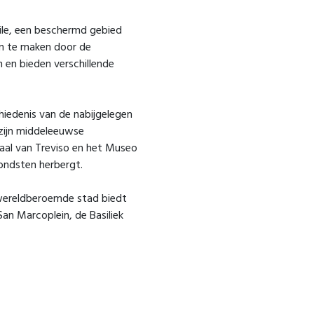
Sile, een beschermd gebied
en te maken door de
 en bieden verschillende
chiedenis van de nabijgelegen
 zijn middeleeuwse
aal van Treviso en het Museo
vondsten herbergt.
e wereldberoemde stad biedt
an Marcoplein, de Basiliek