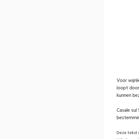
Voor wijnl
loopt door
kunnen bez
Casale sul
bestemming
Deze tekst 