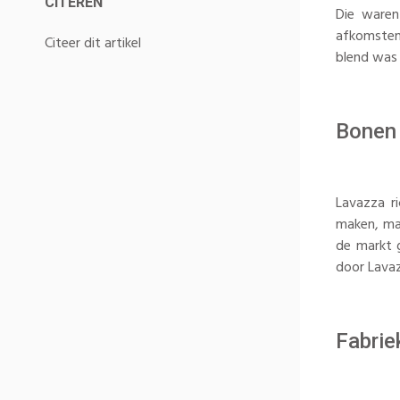
CITEREN
Die waren
afkomsten 
Citeer dit artikel
blend was 
Bonen
Lavazza ri
maken, maa
de markt 
door Lava
Fabrie