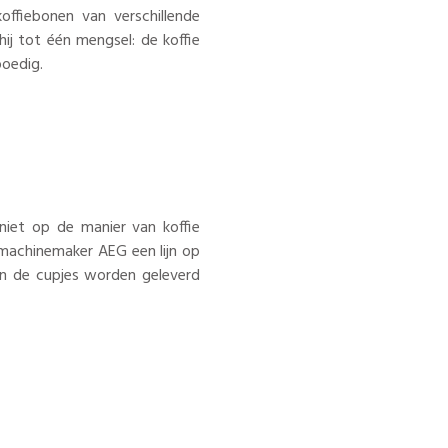
ffiebonen van verschillende
ij tot één mengsel: de koffie
poedig.
 niet op de manier van koffie
emachinemaker AEG een lijn op
en de cupjes worden geleverd