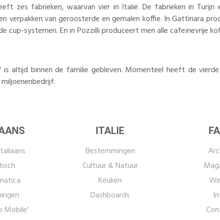
eft zes fabrieken, waarvan vier in Italië. De fabrieken in Turijn
en verpakken van geroosterde en gemalen koffie. In Gattinara pr
nde cup-systemen. En in Pozzilli produceert men alle cafeïnevrije ko
f is altijd binnen de familie gebleven. Momenteel heeft de vierde
 miljoenenbedrijf.
IAANS
ITALIE
FA
taliaans
Bestemmingen
Arc
tisch
Cultuur & Natuur
Maga
atica
Keuken
Win
ingen
Dashboards
In
o Mobile'
Con