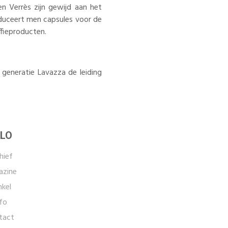
 en Verrès zijn gewijd aan het
oduceert men capsules voor de
ffieproducten.
 generatie Lavazza de leiding
LO
hief
zine
kel
fo
tact