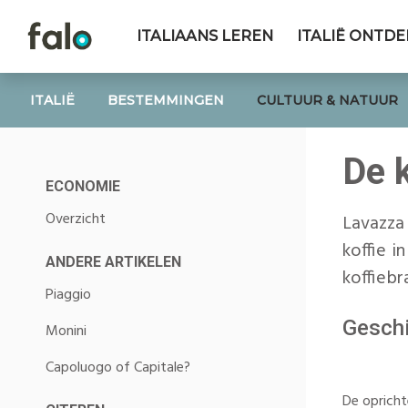
ITALIAANS LEREN
ITALIË ONTD
ITALIË
BESTEMMINGEN
CULTUUR & NATUUR
De 
ECONOMIE
Overzicht
Lavazza 
koffie i
ANDERE ARTIKELEN
koffiebr
Piaggio
Geschi
Monini
Capoluogo of Capitale?
De oprichte