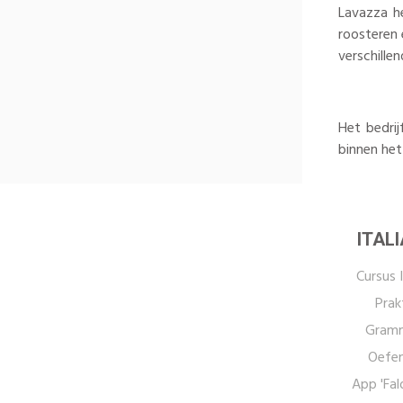
Lavazza he
roosteren 
verschille
Het bedrij
binnen het
ITAL
Cursus I
Prak
Gramm
Oefen
App 'Fal