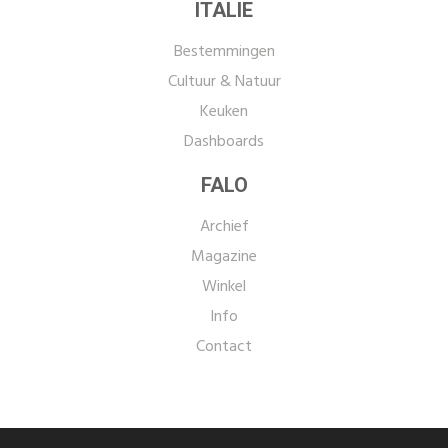
ITALIE
Bestemmingen
Cultuur & Natuur
Keuken
Dashboards
FALO
Archief
Magazine
Winkel
Info
Contact