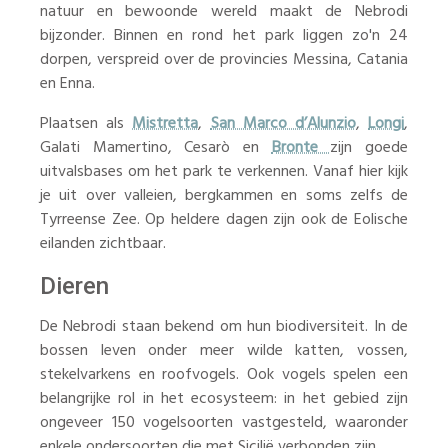
natuur en bewoonde wereld maakt de Nebrodi
bijzonder. Binnen en rond het park liggen zo'n 24
dorpen, verspreid over de provincies Messina, Catania
en Enna.
Plaatsen als
Mistretta
,
San Marco d’Alunzio
,
Longi
,
Galati Mamertino, Cesarò en
Bronte
zijn goede
uitvalsbases om het park te verkennen. Vanaf hier kijk
je uit over valleien, bergkammen en soms zelfs de
Tyrreense Zee. Op heldere dagen zijn ook de Eolische
eilanden zichtbaar.
Dieren
De Nebrodi staan bekend om hun biodiversiteit. In de
bossen leven onder meer wilde katten, vossen,
stekelvarkens en roofvogels. Ook vogels spelen een
belangrijke rol in het ecosysteem: in het gebied zijn
ongeveer 150 vogelsoorten vastgesteld, waaronder
enkele ondersoorten die met Sicilië verbonden zijn.