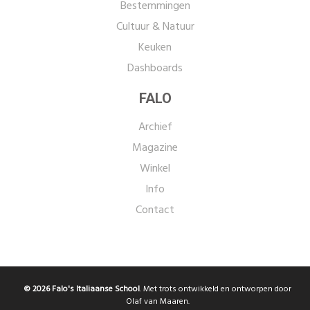
Bestemmingen
Cultuur & Natuur
Keuken
Dashboards
FALO
Archief
Magazine
Winkel
Info
Contact
© 2026 Falo's Italiaanse School
. Met trots ontwikkeld en ontworpen door
Olaf van Maaren.