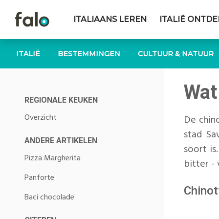
ITALIAANS LEREN
ITALIË ONTD
ITALIË
BESTEMMINGEN
CULTUUR & NATUUR
Wat
REGIONALE KEUKEN
Overzicht
De chino
stad Sa
ANDERE ARTIKELEN
soort is
Pizza Margherita
bitter -
Panforte
Chinot
Baci chocolade