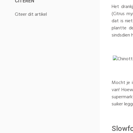
CITEREN
Het drankj
(Citrus my
Citeer dit artikel
dat is nie
plantte d
sindsdien 
Mocht je 
van! Hoewe
supermarkt
suiker leg
Slowf