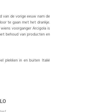
eind van de vorige eeuw nam de
door te gaan met het drankje.
 wiens voorganger Arcigola is
r het behoud van producten en
l plekken in en buiten Italië
LO
hief