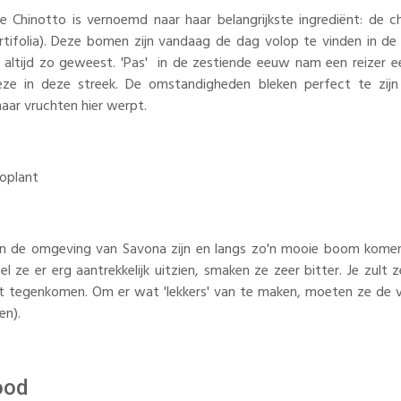
e Chinotto is vernoemd naar haar belangrijkste ingrediënt: de 
rtifolia). Deze bomen zijn vandaag de dag volop te vinden in d
t altijd zo geweest. 'Pas' in de zestiende eeuw nam een reizer
eze in deze streek. De omstandigheden bleken perfect te zij
haar vruchten hier werpt.
in de omgeving van Savona zijn en langs zo'n mooie boom komen,
l ze er erg aantrekkelijk uitzien, smaken ze zeer bitter. Je zult 
 tegenkomen. Om er wat 'lekkers' van te maken, moeten ze de vr
gen).
ood