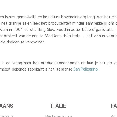
ten is niet gemakkelijk en het duurt bovendien erg lang. Aan het 
 het drankje af en leek het producenten minder aantrekkelijk om 
wam in 2004 de stichting Slow Food in actie. Deze organistatie -
er protest van de eerste MacDonalds in Italië - zet zich in voo
die dreigen te verdwijnen.
jk is de vraag naar het product toegenomen en kun je het op vee
meest bekende fabrikant is het Italiaanse
San Pellegrino.
IAANS
ITALIE
FA
taliaans
Bestemmingen
Arc