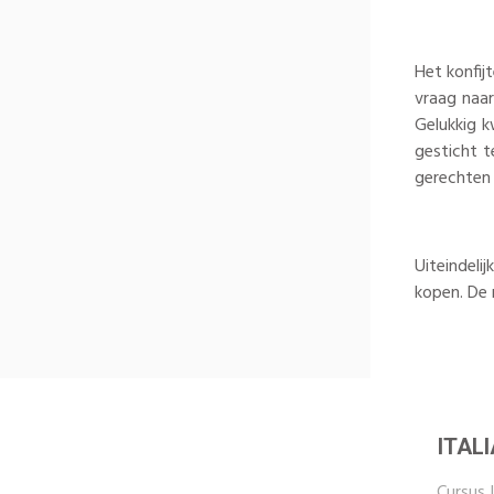
Het konfij
vraag naar
Gelukkig k
gesticht t
gerechten 
Uiteindeli
kopen. De 
ITAL
Cursus I